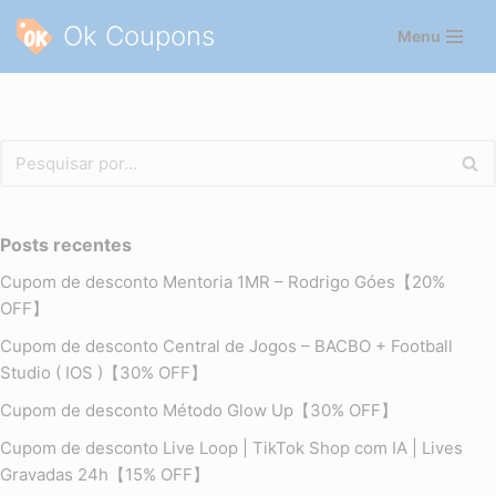
Ok Coupons
Menu
Pular
para
o
conteúdo
Posts recentes
Cupom de desconto Mentoria 1MR – Rodrigo Góes【20%
OFF】
Cupom de desconto Central de Jogos – BACBO + Football
Studio ( IOS )【30% OFF】
Cupom de desconto Método Glow Up【30% OFF】
Cupom de desconto Live Loop | TikTok Shop com IA | Lives
Gravadas 24h【15% OFF】