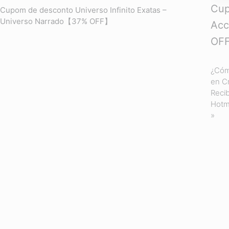
Cup
Cupom de desconto Universo Infinito Exatas –
Universo Narrado【37% OFF】
Acc
OF
¿Cóm
en C
Recib
Hotm
»