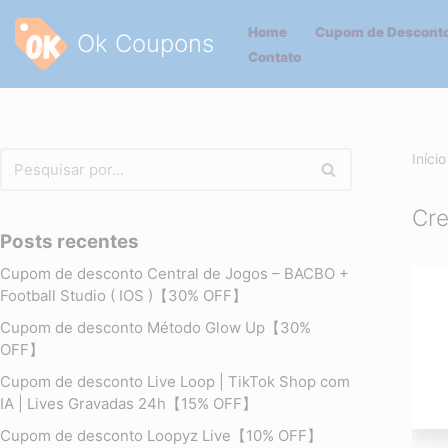
Home
Cupom de Desconto
Ok Coupons
Pular
Contato
para
o
conteúdo
Início
Cre
Posts recentes
Cupom de desconto Central de Jogos – BACBO +
Football Studio ( IOS )【30% OFF】
Cupom de desconto Método Glow Up【30%
OFF】
Cupom de desconto Live Loop | TikTok Shop com
IA | Lives Gravadas 24h【15% OFF】
Cupom de desconto Loopyz Live【10% OFF】