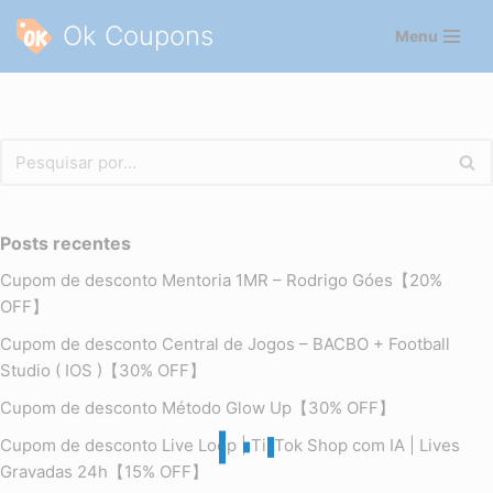
Ok Coupons
Menu
Pular
para
o
conteúdo
Posts recentes
Cupom de desconto Mentoria 1MR – Rodrigo Góes【20%
OFF】
Cupom de desconto Central de Jogos – BACBO + Football
Studio ( IOS )【30% OFF】
Cupom de desconto Método Glow Up【30% OFF】
Cupom de desconto Live Loop | TikTok Shop com IA | Lives
Gravadas 24h【15% OFF】