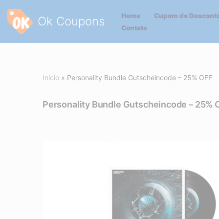
Home
Cupom de Desconto
Ok Coupons
Pular
Contato
para
o
conteúdo
Início
»
Personality Bundle Gutscheincode – 25% OFF
Personality Bundle Gutscheincode – 25% 