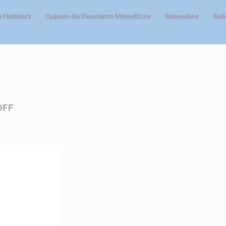
 Hotmart
Cupom de Desconto Monetizze
Resenhas
Sob
OFF