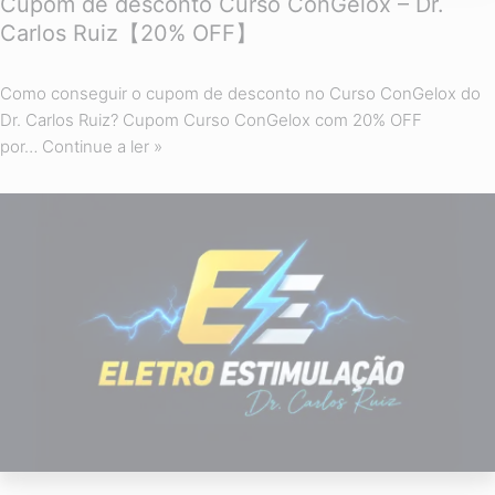
Cupom de desconto Curso ConGelox – Dr.
Carlos Ruiz【20% OFF】
Como conseguir o cupom de desconto no Curso ConGelox do
Dr. Carlos Ruiz? Cupom Curso ConGelox com 20% OFF
por…
Continue a ler »