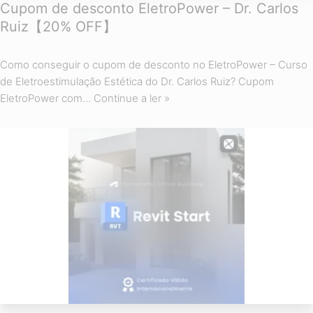
Cupom de desconto EletroPower – Dr. Carlos
Ruiz【20% OFF】
Como conseguir o cupom de desconto no EletroPower – Curso
de Eletroestimulação Estética do Dr. Carlos Ruiz? Cupom
EletroPower com…
Continue a ler »