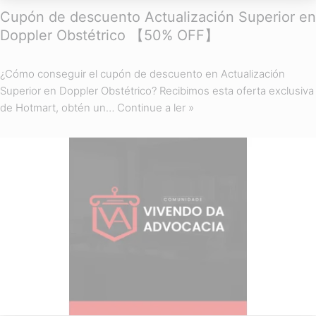
Cupón de descuento Actualización Superior en
Doppler Obstétrico 【50% OFF】
¿Cómo conseguir el cupón de descuento en Actualización
Superior en Doppler Obstétrico? Recibimos esta oferta exclusiva
de Hotmart, obtén un…
Continue a ler »