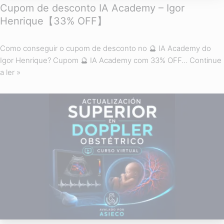
Cupom de desconto IA Academy – Igor
Henrique【33% OFF】
Como conseguir o cupom de desconto no 🔮 IA Academy do
Igor Henrique? Cupom 🔮 IA Academy com 33% OFF…
Continue
a ler »