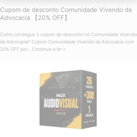
Cupom de desconto Comunidade Vivendo da
Advocacia 【20% OFF】
Como conseguir o cupom de desconto no Comunidade Vivendo
da Advocacia? Cupom Comunidade Vivendo da Advocacia com
20% OFF por…
Continue a ler »