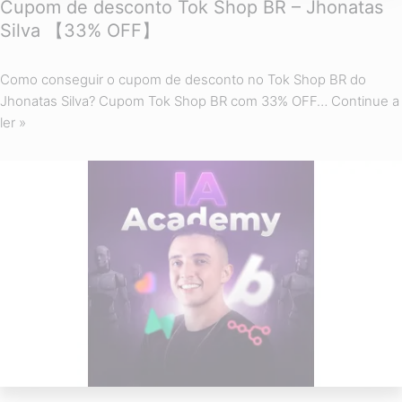
Cupom de desconto Tok Shop BR – Jhonatas
Silva 【33% OFF】
Como conseguir o cupom de desconto no Tok Shop BR do
Jhonatas Silva? Cupom Tok Shop BR com 33% OFF…
Continue a
ler »