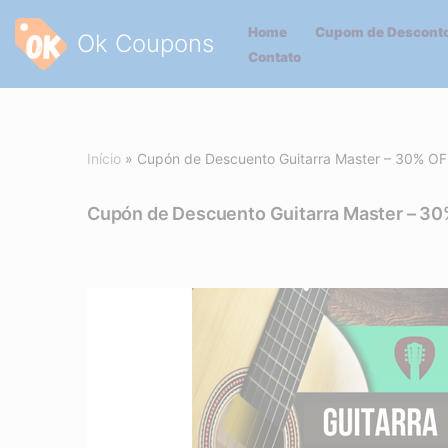
Home
Cupom de Desconto
Ok Coupons
Pular
Contato
para
o
conteúdo
Início
»
Cupón de Descuento Guitarra Master – 30% OF
Cupón de Descuento Guitarra Master – 3