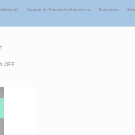
 Hotmart
Cupom de Desconto Monetizze
Resenhas
Sob
F
0% OFF