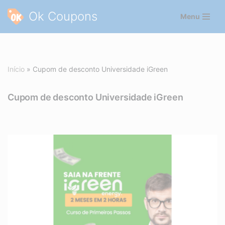
Ok Coupons
Menu
Pular
para
o
conteúdo
Início
»
Cupom de desconto Universidade iGreen
Cupom de desconto Universidade iGreen