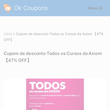
Ok Coupons
Menu
Pular
para
o
conteúdo
Início
»
Cupom de desconto Todos os Cursos da Axiom 【47%
OFF】
Cupom de desconto Todos os Cursos da Axiom
【47% OFF】