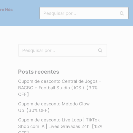
re Nós
Posts recentes
Cupom de desconto Central de Jogos –
BACBO + Football Studio ( IOS )【30%
OFF】
Cupom de desconto Método Glow
Up【30% OFF】
Cupom de desconto Live Loop | TikTok
Shop com IA | Lives Gravadas 24h【15%
OFF】