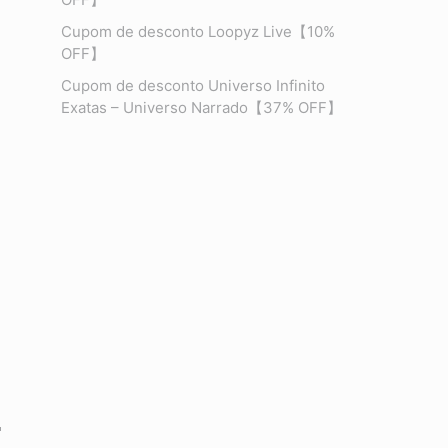
Cupom de desconto Loopyz Live【10%
OFF】
Cupom de desconto Universo Infinito
Exatas – Universo Narrado【37% OFF】