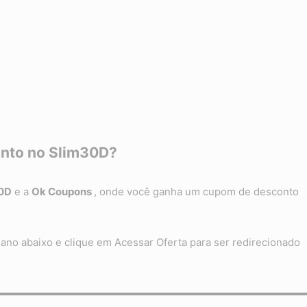
nto no Slim30D?
0D
e a
Ok Coupons
, onde você ganha um cupom de desconto
ano abaixo e clique em Acessar Oferta para ser redirecionado