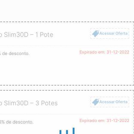
Acessar Oferta
 Slim30D – 1 Pote
Expirado em: 31-12-2022
 de desconto.
Acessar Oferta
 Slim30D – 3 Potes
Expirado em: 31-12-2022
6% de desconto.