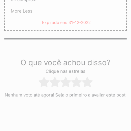
More
Less
Expirado em: 31-12-2022
O que você achou disso?
Clique nas estrelas
Nenhum voto até agora! Seja o primeiro a avaliar este post.