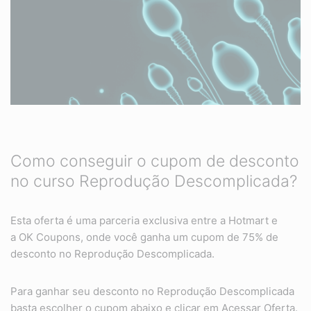
Como conseguir o cupom de desconto
no curso Reprodução Descomplicada?
Esta oferta é uma parceria exclusiva entre a Hotmart e
a OK Coupons, onde você ganha um cupom de 75% de
desconto no Reprodução Descomplicada.
Para ganhar seu desconto no Reprodução Descomplicada
basta escolher o cupom abaixo e clicar em Acessar Oferta.