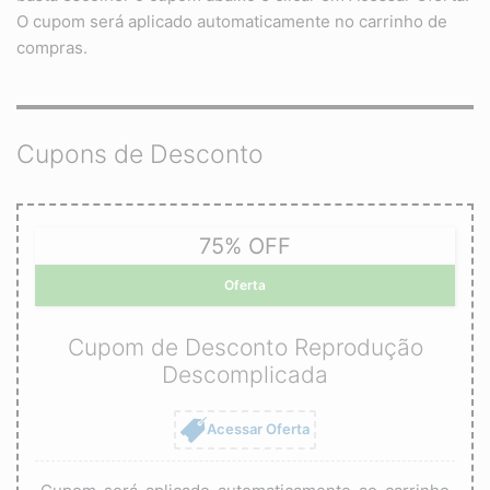
O cupom será aplicado automaticamente no carrinho de
compras.
Cupons de Desconto
75% OFF
Oferta
Cupom de Desconto Reprodução
Descomplicada
Acessar Oferta