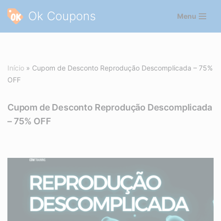
Ok Coupons
Menu
Pular
para
o
conteúdo
Início
»
Cupom de Desconto Reprodução Descomplicada – 75%
OFF
Cupom de Desconto Reprodução Descomplicada
– 75% OFF