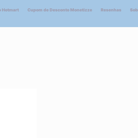
 Hotmart
Cupom de Desconto Monetizze
Resenhas
Sob