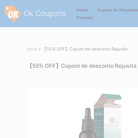
Home
Cupom de Desconto
Ok Coupons
Pular
Contato
para
o
conteúdo
Início
»
【55% OFF】Cupom de desconto Rejuvita
【55% OFF】Cupom de desconto Rejuvita