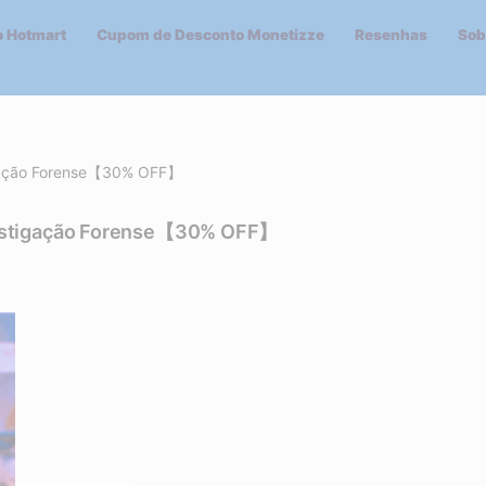
 Hotmart
Cupom de Desconto Monetizze
Resenhas
Sob
igação Forense【30% OFF】
vestigação Forense【30% OFF】