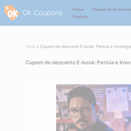
Home
Cupom de Desconto
Ok Coupons
Pular
Contato
para
o
conteúdo
Início
»
Cupom de desconto E-book: Perícia e Invest
Cupom de desconto E-book: Perícia e In