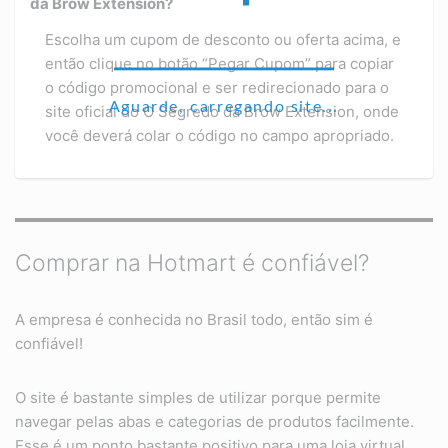
da Brow Extension?
Escolha um cupom de desconto ou oferta acima, e
então clique no botão “Pegar Cupom” para copiar
o código promocional e ser redirecionado para o
Aguarde, carregando site...
site oficial do O Segredo da Brow Extension, onde
você deverá colar o código no campo apropriado.
Comprar na Hotmart é confiável?
A empresa é conhecida no Brasil todo, então sim é
confiável!
O site é bastante simples de utilizar porque permite
navegar pelas abas e categorias de produtos facilmente.
Esse é um ponto bastante positivo para uma loja virtual.