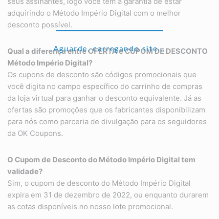
seus assinantes, logo você tem a garantia de estar
adquirindo o Método Império Digital com o melhor
desconto possível.
Aguarde, carregando site...
Qual a diferença entre OFERTA e CUPOM DE DESCONTO
Método Império Digital?
Os cupons de desconto são códigos promocionais que
você digita no campo específico do carrinho de compras
da loja virtual para ganhar o desconto equivalente. Já as
ofertas são promoções que os fabricantes disponibilizam
para nós como parceria de divulgação para os seguidores
da OK Coupons.
O Cupom de Desconto do Método Império Digital tem
validade?
Sim, o cupom de desconto do Método Império Digital
expira em 31 de dezembro de 2022, ou enquanto durarem
as cotas disponíveis no nosso lote promocional.