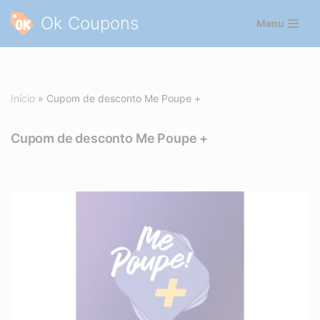
Ok Coupons
Menu
Pular
para
o
conteúdo
Início
»
Cupom de desconto Me Poupe +
Cupom de desconto Me Poupe +