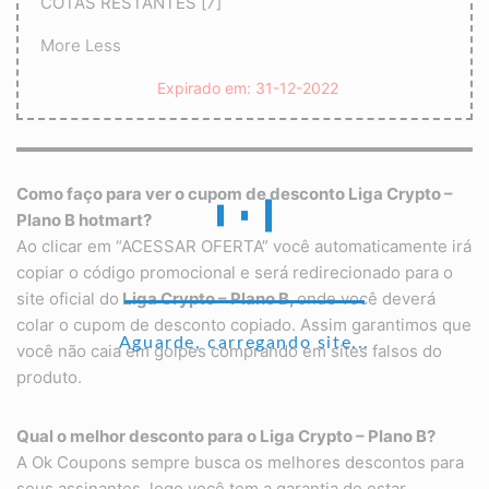
COTAS RESTANTES [7]
More
Less
Expirado em: 31-12-2022
Como faço para ver o cupom de desconto Liga Crypto –
Plano B hotmart?
Ao clicar em “ACESSAR OFERTA” você automaticamente irá
copiar o código promocional e será redirecionado para o
site oficial do
Liga Crypto – Plano B,
onde você deverá
colar o cupom de desconto copiado. Assim garantimos que
Aguarde, carregando site...
você não caia em golpes comprando em sites falsos do
produto.
Qual o melhor desconto para o
Liga Crypto – Plano B
?
A Ok Coupons sempre busca os melhores descontos para
seus assinantes, logo você tem a garantia de estar