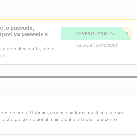
e, o passado,
 justiça passada a
👉 VER CUPOM 👈
CUPOM APLICADO
Valid until 31/12/2023
o automaticamente, não é
om!
s de desconto Hotmart, e nosso sistema atualiza o cupom
 o código promocional mais atual e de maior desconto