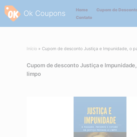
Home
Cupom de Desconto
Ok Coupons
Pular
Contato
para
o
conteúdo
Início
»
Cupom de desconto Justiça e Impunidade, o pas
Cupom de desconto Justiça e Impunidade, o
limpo