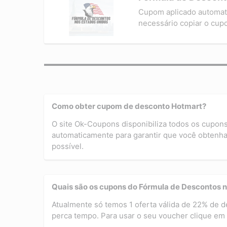
Cupom aplicado automat
necessário copiar o cup
Como obter cupom de desconto Hotmart?
O site Ok-Coupons disponibiliza todos os cupon
automaticamente para garantir que você obtenha
possível.
Quais são os cupons do Fórmula de Descontos 
Atualmente só temos 1 oferta válida de 22% de 
perca tempo. Para usar o seu voucher clique