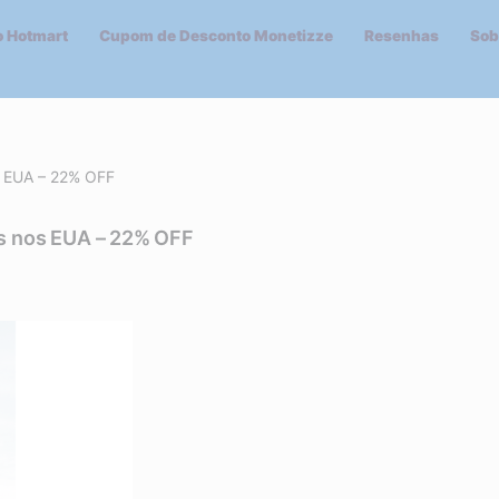
 Hotmart
Cupom de Desconto Monetizze
Resenhas
Sob
 EUA – 22% OFF
s nos EUA – 22% OFF