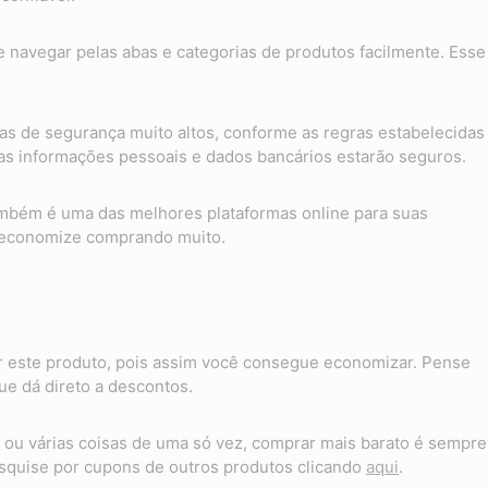
te navegar pelas abas e categorias de produtos facilmente. Esse
as de segurança muito altos, conforme as regras estabelecidas
suas informações pessoais e dados bancários estarão seguros.
também é uma das melhores plataformas online para suas
 economize comprando muito.
 este produto, pois assim você consegue economizar. Pense
e dá direto a descontos.
ou várias coisas de uma só vez, comprar mais barato é sempre
quise por cupons de outros produtos clicando
aqui
.