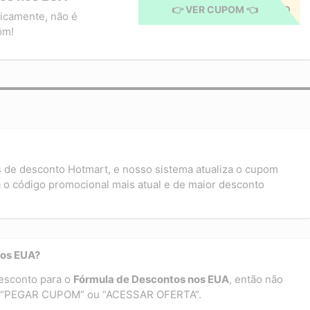
👉 VER CUPOM 👈
CUPOM APLICADO
icamente, não é
om!
s de desconto Hotmart, e nosso sistema atualiza o cupom
 o código promocional mais atual e de maior desconto
nos EUA?
desconto para o
Fórmula de Descontos nos EUA
, então não
 em “PEGAR CUPOM” ou “ACESSAR OFERTA”.