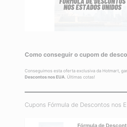
Como conseguir o cupom de desco
Conseguimos esta oferta exclusiva da Hotmart, 
Descontos nos EUA
. Últimas cotas!
Cupons Fórmula de Descontos nos 
Fórmula de Descont