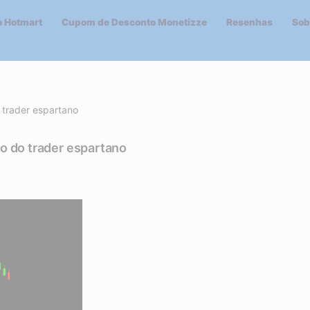
 Hotmart
Cupom de Desconto Monetizze
Resenhas
Sob
rader espartano
do trader espartano