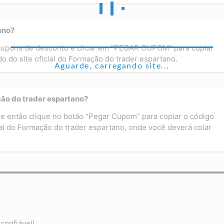
ano?
 cupons de desconto e clicar em “PEGAR CUPOM” para copiar
o do site oficial do Formação do trader espartano.
Aguarde, carregando site...
ão do trader espartano?
e então clique no botão “Pegar Cupom” para copiar o código
ial do Formação do trader espartano, onde você deverá colar
confiável!