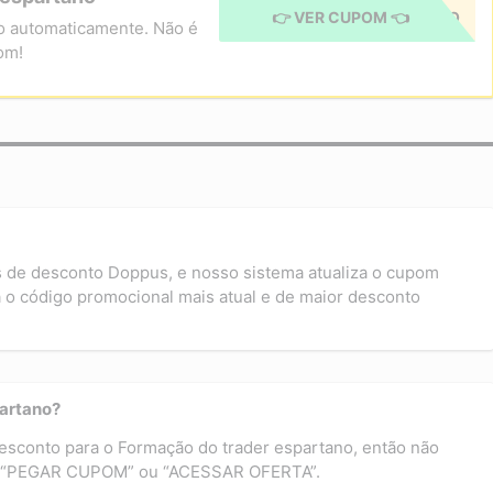
👉 VER CUPOM 👈
CUPOM APLICADO
o automaticamente. Não é
om!
s de desconto Doppus, e nosso sistema atualiza o cupom
 o código promocional mais atual e de maior desconto
partano?
desconto para o Formação do trader espartano, então não
 em “PEGAR CUPOM” ou “ACESSAR OFERTA”.