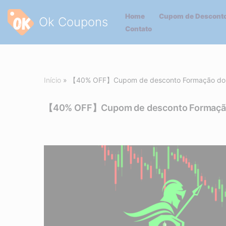
Home
Cupom de Desconto
Ok Coupons
Pular
Contato
para
o
conteúdo
Início
»
【40% OFF】Cupom de desconto Formação do t
【40% OFF】Cupom de desconto Formação 