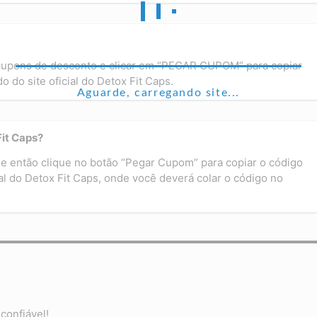
 cupons de desconto e clicar em “PEGAR CUPOM” para copiar
 do site oficial do Detox Fit Caps.
Aguarde, carregando site...
it Caps?
e então clique no botão “Pegar Cupom” para copiar o código
ial do Detox Fit Caps, onde você deverá colar o código no
confiável!