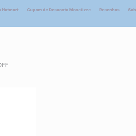
 Hotmart
Cupom de Desconto Monetizze
Resenhas
Sob
OFF