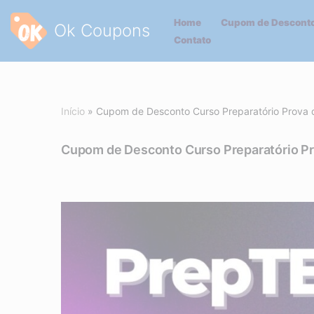
Home
Cupom de Desconto
Ok Coupons
Pular
Contato
para
o
conteúdo
Início
»
Cupom de Desconto Curso Preparatório Prova 
Cupom de Desconto Curso Preparatório Pr