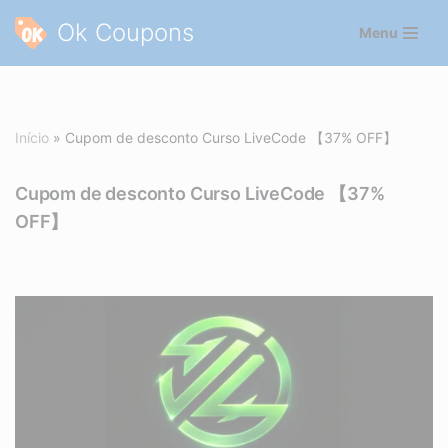
Ok Coupons
Menu
Pular
para
o
conteúdo
Início
»
Cupom de desconto Curso LiveCode 【37% OFF】
Cupom de desconto Curso LiveCode 【37%
OFF】