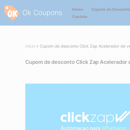
Home
Cupom de Desconto
Ok Coupons
Pular
Contato
para
o
conteúdo
Início
»
Cupom de desconto Click Zap Acelerador de 
Cupom de desconto Click Zap Acelerador 