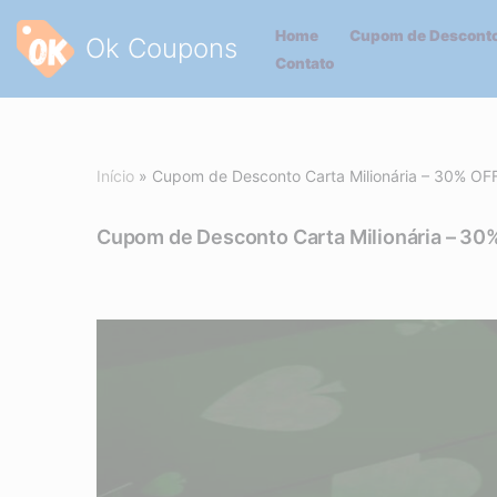
Home
Cupom de Desconto
Ok Coupons
Pular
Contato
para
o
conteúdo
Início
»
Cupom de Desconto Carta Milionária – 30% OF
Cupom de Desconto Carta Milionária – 30