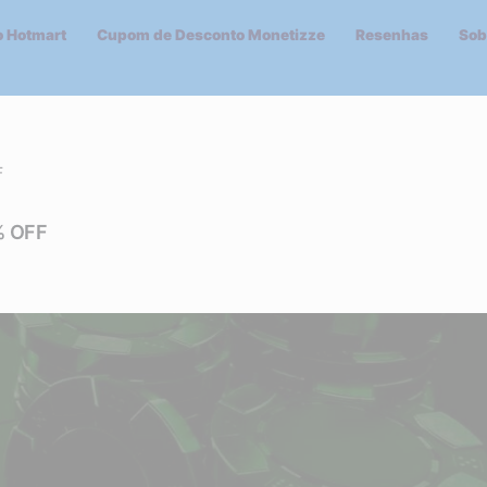
 Hotmart
Cupom de Desconto Monetizze
Resenhas
Sob
F
% OFF