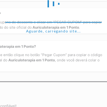
?
 cupons de desconto e clicar em “PEGAR CUPOM” para copiar
 do site oficial do
Auriculoterapia em 1 Ponto
.
Aguarde, carregando site...
oterapia em 1 Ponto?
e então clique no botão “Pegar Cupom” para copiar o código
al do
Auriculoterapia em 1 Ponto
, onde você deverá colar o
confiável!