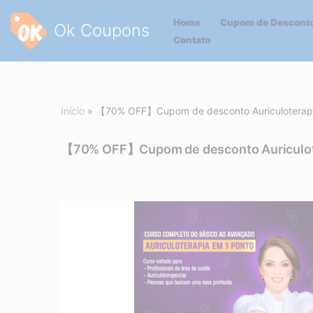
Home
Cupom de Desconto
Ok Coupons
Pular
Contato
para
o
conteúdo
Início
»
【70% OFF】Cupom de desconto Auriculoterapi
【70% OFF】Cupom de desconto Auriculote