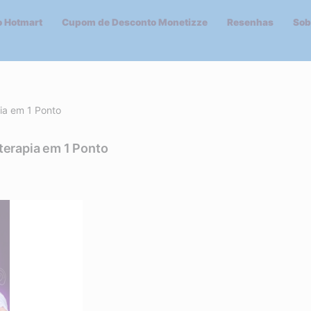
 Hotmart
Cupom de Desconto Monetizze
Resenhas
Sob
a em 1 Ponto
rapia em 1 Ponto