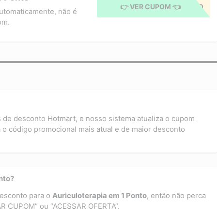
👉 VER CUPOM 👈
CUPOM APLICADO
utomaticamente, não é
om.
s de desconto Hotmart, e nosso sistema atualiza o cupom
 o código promocional mais atual e de maior desconto
nto?
desconto para o
Auriculoterapia em 1 Ponto
, então não perca
EGAR CUPOM” ou “ACESSAR OFERTA”.