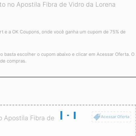
 no Apostila Fibra de Vidro da Lorena
tmart e a OK Coupons, onde você ganha um cupom de 75% de
ro basta escolher o cupom abaixo e clicar em Acessar Oferta. O
 de compras.
Acessar Oferta
Apostila Fibra de