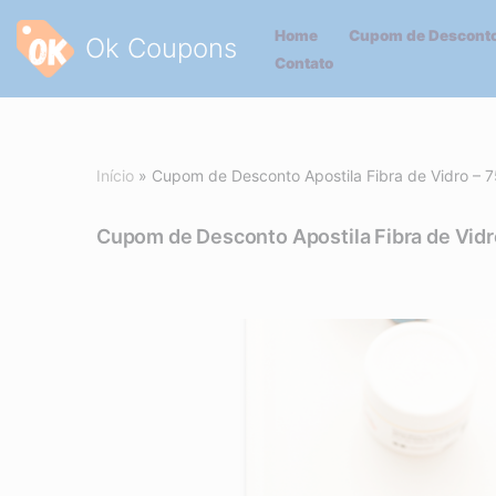
Home
Cupom de Desconto
Ok Coupons
Pular
Contato
para
o
conteúdo
Início
»
Cupom de Desconto Apostila Fibra de Vidro – 
Cupom de Desconto Apostila Fibra de Vid