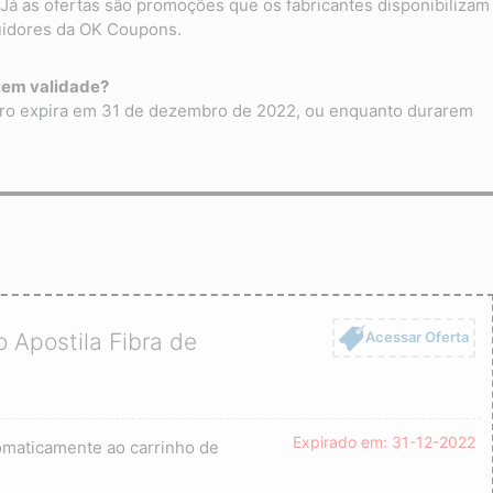
. Já as ofertas são promoções que os fabricantes disponibilizam
uidores da OK Coupons.
tem validade?
idro expira em 31 de dezembro de 2022, ou enquanto durarem
Acessar Oferta
Apostila Fibra de
Expirado em: 31-12-2022
omaticamente ao carrinho de