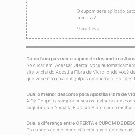
O cupom será aplicado aut
compras!
More
Less
Como faço para ver o cupom de desconto no Apost
Ao clicar em “Acessar Oferta” você automaticament
site oficial do Apostila Fibra de Vidro, onde você
que você não caia em golpes comprando em sites f
Qual o melhor desconto para Apostila Fibra de Vi
A Ok Coupons sempre busca os melhores descontos 
adquirindo o Apostila Fibra de Vidro com o melhor
Qual a diferença entre OFERTA e CUPOM DE DESC
Os cupons de desconto são códigos promocionais 