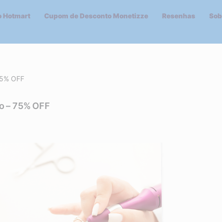
 Hotmart
Cupom de Desconto Monetizze
Resenhas
Sob
75% OFF
ro – 75% OFF