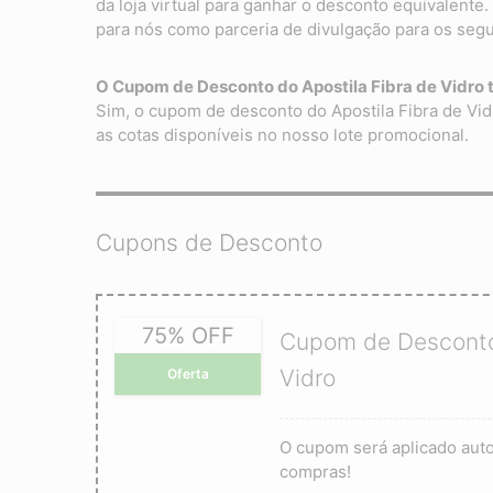
da loja virtual para ganhar o desconto equivalente
para nós como parceria de divulgação para os seg
O Cupom de Desconto do Apostila Fibra de Vidro 
Sim, o cupom de desconto do Apostila Fibra de V
as cotas disponíveis no nosso lote promocional.
Cupons de Desconto
75% OFF
Cupom de Desconto 
Vidro
Oferta
O cupom será aplicado aut
compras!