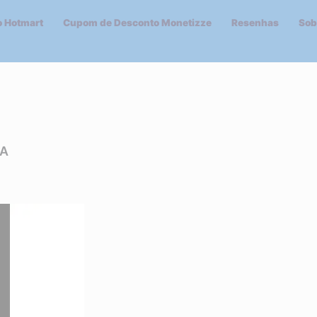
 Hotmart
Cupom de Desconto Monetizze
Resenhas
Sob
NA