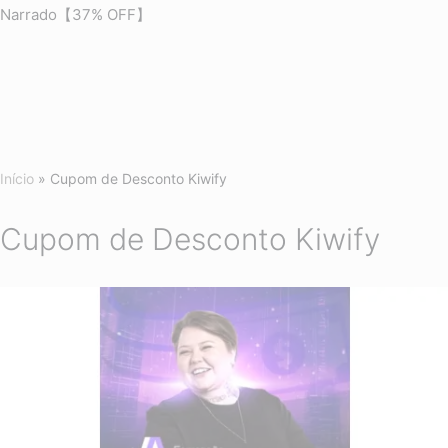
Narrado【37% OFF】
Início
»
Cupom de Desconto Kiwify
Cupom de Desconto Kiwify