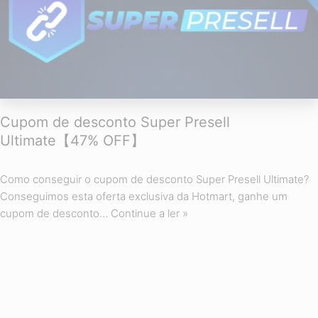
Cupom de desconto Super Presell
Ultimate【47% OFF】
Como conseguir o cupom de desconto Super Presell Ultimate?
Conseguimos esta oferta exclusiva da Hotmart, ganhe um
cupom de desconto…
Continue a ler »