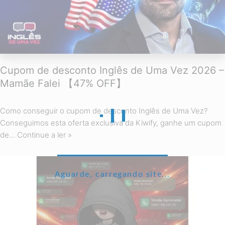
Cupom de desconto Inglês de Uma Vez 2026 –
Mamãe Falei 【47% OFF】
Como conseguir o cupom de desconto Inglês de Uma Vez?
Conseguimos esta oferta exclusiva da Kiwify, ganhe um cupom
de…
Continue a ler »
Aguarde, carregando site...