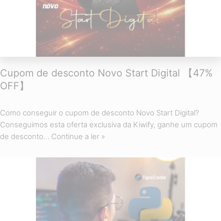
Cupom de desconto Novo Start Digital 【47%
OFF】
Como conseguir o cupom de desconto Novo Start Digital?
Conseguimos esta oferta exclusiva da Kiwify, ganhe um cupom
de desconto…
Continue a ler »