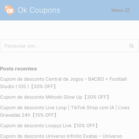
Ok Coupons
Menu
Pular
para
o
conteúdo
Posts recentes
Cupom de desconto Central de Jogos – BACBO + Football
Studio ( IOS )【30% OFF】
Cupom de desconto Método Glow Up【30% OFF】
Cupom de desconto Live Loop | TikTok Shop com IA | Lives
Gravadas 24h【15% OFF】
Cupom de desconto Loopyz Live【10% OFF】
Cupom de desconto Universo Infinito Exatas – Universo