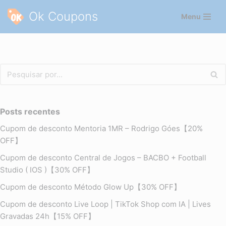
Ok Coupons
Menu
Pular
para
o
conteúdo
Posts recentes
Cupom de desconto Mentoria 1MR – Rodrigo Góes【20%
OFF】
Cupom de desconto Central de Jogos – BACBO + Football
Studio ( IOS )【30% OFF】
Cupom de desconto Método Glow Up【30% OFF】
Cupom de desconto Live Loop | TikTok Shop com IA | Lives
Gravadas 24h【15% OFF】