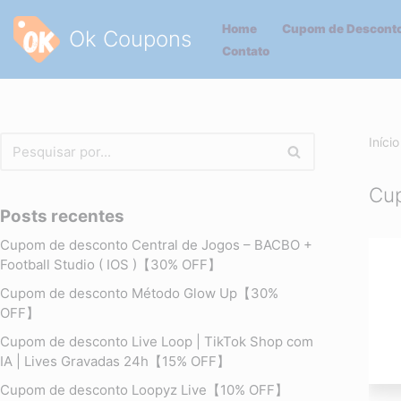
Home
Cupom de Desconto
Ok Coupons
Pular
Contato
para
o
conteúdo
Início
Cup
Posts recentes
Cupom de desconto Central de Jogos – BACBO +
Football Studio ( IOS )【30% OFF】
Cupom de desconto Método Glow Up【30%
OFF】
Cupom de desconto Live Loop | TikTok Shop com
IA | Lives Gravadas 24h【15% OFF】
Cupom de desconto Loopyz Live【10% OFF】