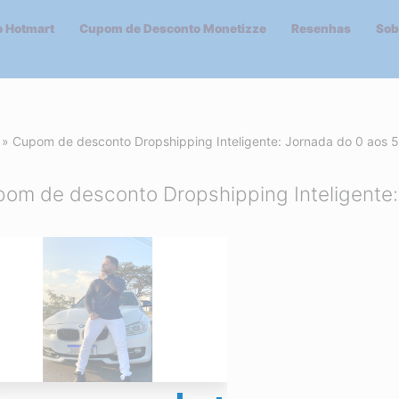
 Hotmart
Cupom de Desconto Monetizze
Resenhas
Sob
»
Cupom de desconto Dropshipping Inteligente: Jornada do 0 aos 
om de desconto Dropshipping Inteligente: