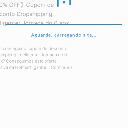
0% OFF】Cupom de
conto Dropshipping
eligente: Jornada do 0 aos
Aguarde, carregando site...
 conseguir o cupom de desconto
hipping Inteligente: Jornada do 0
5k? Conseguimos esta oferta
usiva da Hotmart, ganhe…
Continue a