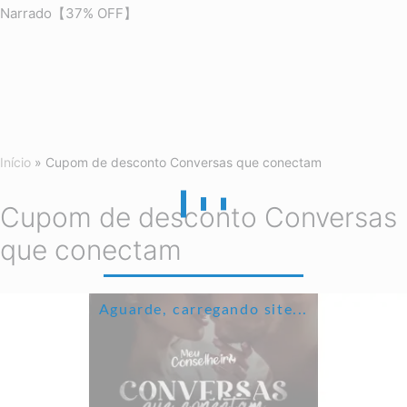
Narrado【37% OFF】
Início
»
Cupom de desconto Conversas que conectam
Cupom de desconto Conversas
que conectam
Aguarde, carregando site...