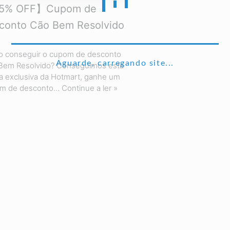
5% OFF】Cupom de
conto Cão Bem Resolvido
 conseguir o cupom de desconto
Aguarde, carregando site...
Bem Resolvido? Conseguimos esta
ta exclusiva da Hotmart, ganhe um
m de desconto…
Continue a ler »